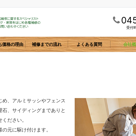
045
受付時
ち価格の理由
補修までの流れ
よくある質問
会社概
じめ、アルミサッシやフェンス
理石、サイディングまでありと
せください。
様の元に駆け付けます。