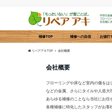
補修TOP
補修への自信
お値打
リペアアキTOP
会社概要
会社概要
フローリングや床など室内の傷をは
などの金属、さらにタイルや人造大
あらゆる補修のことなら当社にお任
各種補修に特化したスタッフがお客