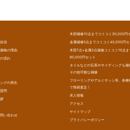
P
木部補修10点までコミコミ30,000円
自信
金属補修5点までコミコミ40,000円
価格の理由
木部7点+金属3点補修コミコミ10点ま
60,000円セット
の流れ
タイルなどの石系やサイディングも補
その他可能な補修
フローリングやアルミサッシ等、各種補
ングの再生
で簡易査定！
質問
求人情報
拶
アクセス
サイトマップ
問い合わせ
プライバシーポリシー