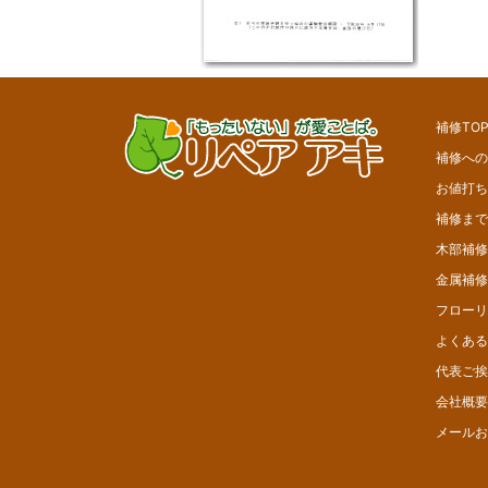
補修TO
補修への
お値打ち
補修まで
木部補修
金属補修
フローリ
よくある
代表ご挨
会社概要
メールお