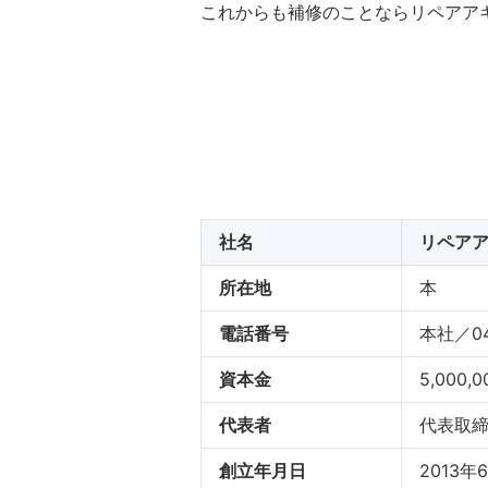
これからも補修のことならリペアア
社名
リペア
所在地
本 社／
電話番号
本社／045
資本金
5,000,
代表者
代表取締
創立年月日
2013年